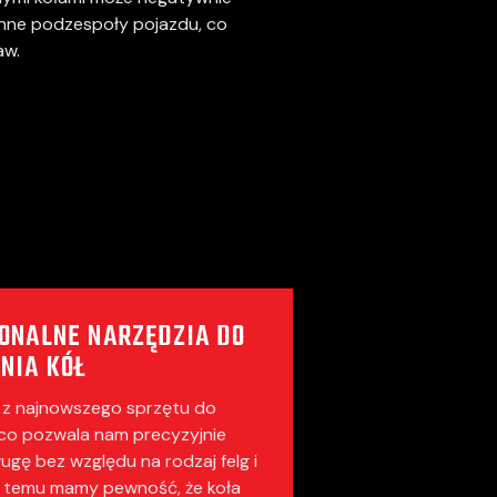
inne podzespoły pojazdu, co
aw.
ONALNE NARZĘDZIA DO
NIA KÓŁ
z najnowszego sprzętu do
co pozwala nam precyzyjnie
ugę bez względu na rodzaj felg i
i temu mamy pewność, że koła