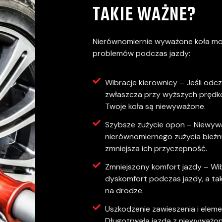
TAKIE WAŻNE?
Nierównomiernie wyważone koła mo
problemów podczas jazdy:
Wibracje kierownicy – Jeśli odc
zwłaszcza przy wyższych prędko
Twoje koła są niewyważone.
Szybsze zużycie opon – Niewyw
nierównomiernego zużycia bieżn
zmniejsza ich przyczepność.
Zmniejszony komfort jazdy – 
dyskomfort podczas jazdy, a ta
na drodze.
Uszkodzenie zawieszenia i elem
Długotrwała jazda z niewyważo