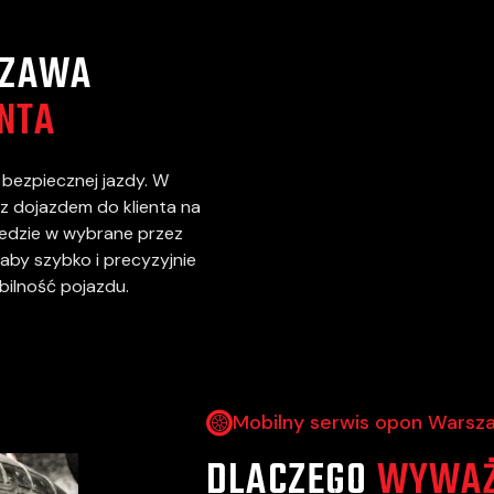
SZAWA
ENTA
bezpiecznej jazdy. W
z dojazdem do klienta na
yjedzie w wybrane przez
 aby szybko i precyzyjnie
abilność pojazdu.
Mobilny serwis opon Warsz
DLACZEGO
WYWAŻ