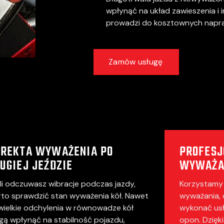
wpłynąć na układ zawieszenia i 
prowadzi do kosztownych napr
Zamów usługę
OREKTA WYWAŻENIA PO
PROFESJ
UGIEJ JEŹDZIE
WYWAŻA
li odczuwasz wibracje podczas jazdy,
Korzystamy 
to sprawdzić stan wyważenia kół. Nawet
wyważania, 
wielkie odchylenia w równowadze kół
wykonać usł
ą wpłynąć na stabilność pojazdu,
opon. Dzięk