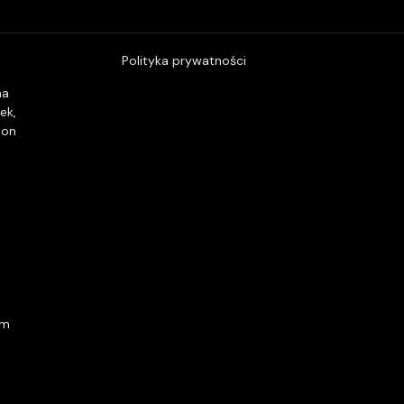
Polityka prywatności
na
ek
,
pon
om