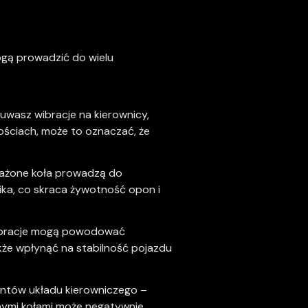
gą prowadzić do wielu
zuwasz wibracje na kierownicy,
ściach, może to oznaczać, że
ażone koła prowadzą do
ika, co skraca żywotność opon i
Wibracje mogą powodować
kże wpłynąć na stabilność pojazdu
entów układu kierowniczego –
nymi kołami może negatywnie