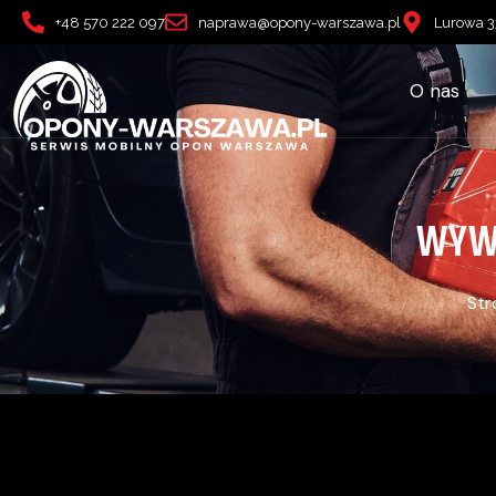
+48 570 222 097
naprawa@opony-warszawa.pl
Lurowa 3
O nas
WYW
Str