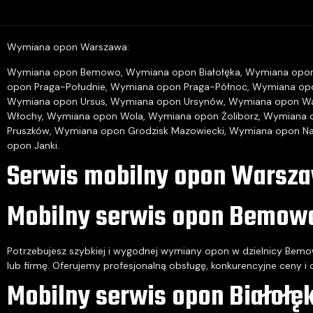
Wymiana opon Warszawa:
Wymiana opon Bemowo
,
Wymiana opon Białołęka
,
Wymiana opon
opon Praga-Południe
,
Wymiana opon Praga-Północ
,
Wymiana op
Wymiana opon Ursus
,
Wymiana opon Ursynów
,
Wymiana opon W
Włochy
,
Wymiana opon Wola
,
Wymiana opon Żoliborz
,
Wymiana 
Pruszków
,
Wymiana opon Grodzisk Mazowiecki
,
Wymiana opon Na
opon Janki
.
Serwis mobilny opon Warsz
Mobilny serwis opon Bemow
Potrzebujesz szybkiej i wygodnej wymiany opon w dzielnicy Bem
lub firmę. Oferujemy profesjonalną obsługę, konkurencyjne ceny i
Mobilny serwis opon Białołę