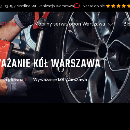
3, 03-197 Mobilna Wulkanizacja Warszawa
Nasze opinie
Oferta
Mobilny serwis opon Warszawa
Bl
AŻANIE KÓŁ WARSZAWA
ona główna
Wyważanie kół Warszawa