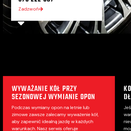
Zadzwoń
WYWAŻANIE KÓŁ PRZY
K
SEZONOWEJ WYMIANIE OPON
DŁ
Podczas wymiany opon na letnie lub
Jeś
zimowe zawsze zalecamy wyważenie kół,
war
aby zapewnić idealną jazdę w każdych
nie
warunkach. Nasz serwis oferuje
mog