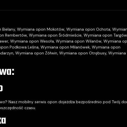
 Bielany
,
Wymiana opon Mokotów
,
Wymiana opon Ochota
,
Wymia
on Rembertów
,
Wymiana opon Śródmieście
,
Wymiana opon Targów
awer
,
Wymiana opon Wesoła
,
Wymiana opon Wilanów
,
Wymiana o
opon Podkowa Leśna
,
Wymiana opon Milanówek
,
Wymiana opon
darzyn
,
Wymiana opon Żółwin
,
Wymiana opon Otrębusy
,
Wymiana
awa:
o
owo? Nasz mobilny serwis opon dojeżdża bezpośrednio pod Twój d
 oszczędność czasu.
ka