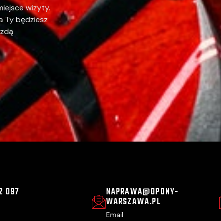
iejsce wizyty.
 a Ty będziesz
azdą
2 097
NAPRAWA@OPONY-
WARSZAWA.PL
Email