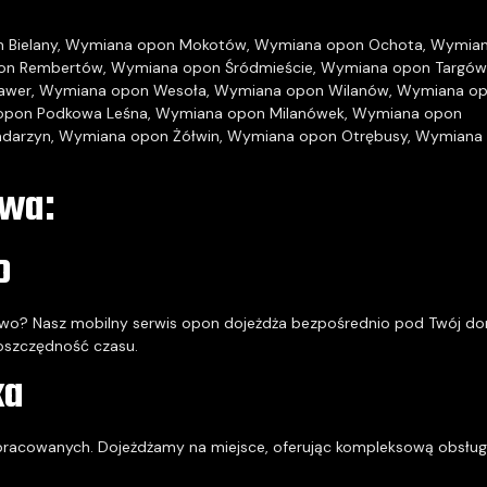
 Bielany
,
Wymiana opon Mokotów
,
Wymiana opon Ochota
,
Wymia
on Rembertów
,
Wymiana opon Śródmieście
,
Wymiana opon Targów
awer
,
Wymiana opon Wesoła
,
Wymiana opon Wilanów
,
Wymiana o
opon Podkowa Leśna
,
Wymiana opon Milanówek
,
Wymiana opon
darzyn
,
Wymiana opon Żółwin
,
Wymiana opon Otrębusy
,
Wymiana
awa:
o
owo? Nasz mobilny serwis opon dojeżdża bezpośrednio pod Twój d
 oszczędność czasu.
ka
apracowanych. Dojeżdżamy na miejsce, oferując kompleksową obsłu