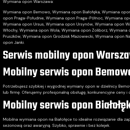
Wymiana opon Warszawa:
Wymiana opon Bemowo
,
Wymiana opon Białołęka
,
Wymiana opon
opon Praga-Południe
,
Wymiana opon Praga-Północ
,
Wymiana op
Wymiana opon Ursus
,
Wymiana opon Ursynów
,
Wymiana opon W
Włochy
,
Wymiana opon Wola
,
Wymiana opon Żoliborz
,
Wymiana 
Pruszków
,
Wymiana opon Grodzisk Mazowiecki
,
Wymiana opon Na
opon Janki
.
Serwis mobilny opon Warsz
Mobilny serwis opon Bemow
Potrzebujesz szybkiej i wygodnej wymiany opon w dzielnicy Bem
lub firmę. Oferujemy profesjonalną obsługę, konkurencyjne ceny i
Mobilny serwis opon Białołę
Mobilna wymiana opon na Białołęce to idealne rozwiązanie dla z
sezonową oraz awaryjną. Szybko, sprawnie i bez kolejek.