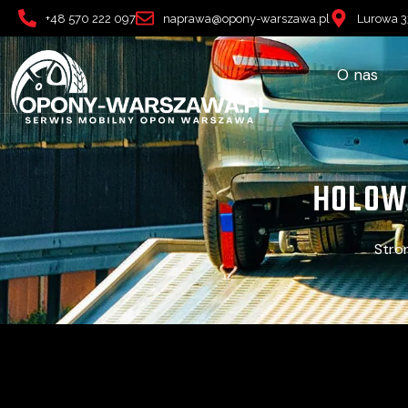
+48 570 222 097
naprawa@opony-warszawa.pl
Lurowa 3
O nas
HOLOW
Stro