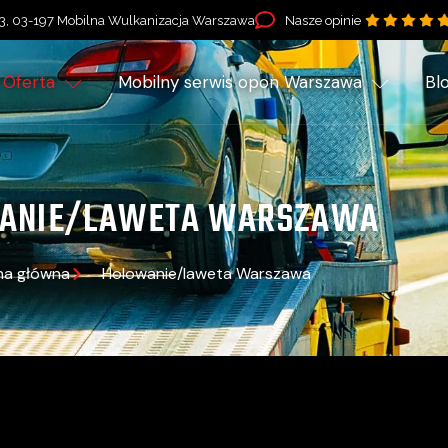
3, 03-197 Mobilna Wulkanizacja Warszawa
Nasze opinie
Oferta
Mobilny serwis opon Warszawa
Bl
ANIE/LAWETA WARSZAWA
na główna
Holowanie/laweta Warszawa