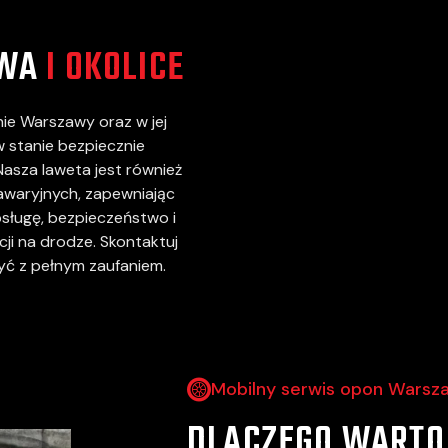
AWA
I OKOLICE
nie Warszawy oraz w jej
w stanie bezpiecznie
asza laweta jest również
awaryjnych, zapewniając
sługę, bezpieczeństwo i
ji na drodze. Skontaktuj
zyć z pełnym zaufaniem.
Mobilny serwis opon Warsz
DLACZEGO WARTO