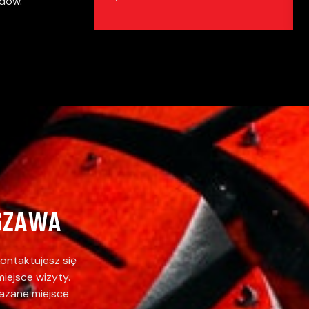
dów.
SZAWA
ontaktujesz się
iejsce wizyty.
kazane miejsce