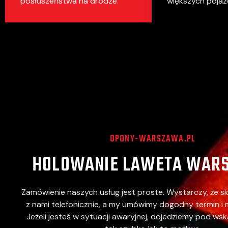
posłuszeństwa na drodze.
większych pojaz
OPONY-WARSZAWA.PL
HOLOWANIE LAWETA WAR
Zamówienie naszych usług jest proste. Wystarczy, że sk
z nami telefonicznie, a my umówimy dogodny termin i m
Jeżeli jesteś w sytuacji awaryjnej, dojedziemy pod ws