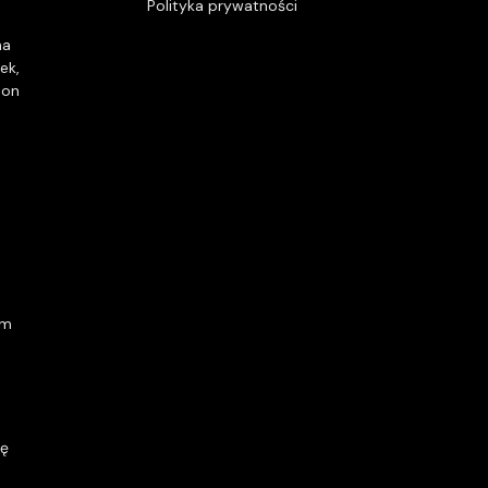
Polityka prywatności
na
ek
,
pon
om
gę